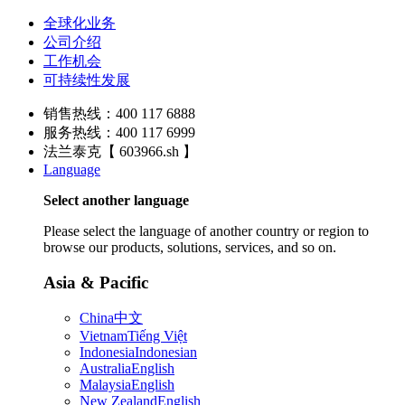
全球化业务
公司介绍
工作机会
可持续性发展
销售热线：400 117 6888
服务热线：400 117 6999
法兰泰克【 603966.sh 】
Language
Select another language
Please select the language of another country or region to
browse our products, solutions, services, and so on.
Asia & Pacific
China
中文
Vietnam
Tiếng Việt
Indonesia
Indonesian
Australia
English
Malaysia
English
New Zealand
English