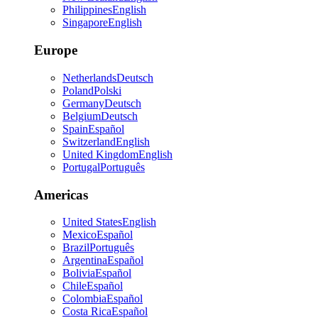
Philippines
English
Singapore
English
Europe
Netherlands
Deutsch
Poland
Polski
Germany
Deutsch
Belgium
Deutsch
Spain
Español
Switzerland
English
United Kingdom
English
Portugal
Português
Americas
United States
English
Mexico
Español
Brazil
Português
Argentina
Español
Bolivia
Español
Chile
Español
Colombia
Español
Costa Rica
Español