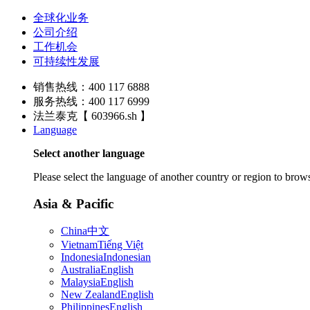
全球化业务
公司介绍
工作机会
可持续性发展
销售热线：400 117 6888
服务热线：400 117 6999
法兰泰克【 603966.sh 】
Language
Select another language
Please select the language of another country or region to brows
Asia & Pacific
China
中文
Vietnam
Tiếng Việt
Indonesia
Indonesian
Australia
English
Malaysia
English
New Zealand
English
Philippines
English