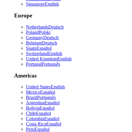
Singapore
English
Europe
Netherlands
Deutsch
Poland
Polski
Germany
Deutsch
Belgium
Deutsch
Spain
Español
Switzerland
English
United Kingdom
English
Portugal
Português
Americas
United States
English
Mexico
Español
Brazil
Português
Argentina
Español
Bolivia
Español
Chile
Español
Colombia
Español
Costa Rica
Español
Peru
Español