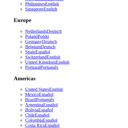
Philippines
English
Singapore
English
Europe
Netherlands
Deutsch
Poland
Polski
Germany
Deutsch
Belgium
Deutsch
Spain
Español
Switzerland
English
United Kingdom
English
Portugal
Português
Americas
United States
English
Mexico
Español
Brazil
Português
Argentina
Español
Bolivia
Español
Chile
Español
Colombia
Español
Costa Rica
Español