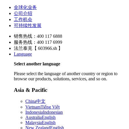
全球化业务
公司介绍
工作机会
可持续性发展
销售热线：400 117 6888
服务热线：400 117 6999
法兰泰克【 603966.sh 】
Language
Select another language
Please select the language of another country or region to
browse our products, solutions, services, and so on.
Asia & Pacific
China
中文
Vietnam
Tiếng Việt
Indonesia
Indonesian
Australia
English
Malaysia
English
New Zealand
English