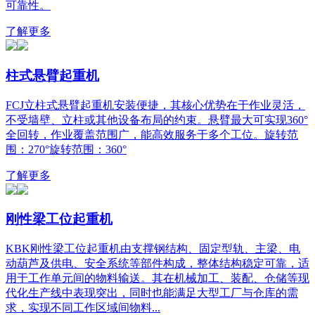
可靠性。
了解更多
柱式悬臂起重机
FCJ立柱式悬臂起重机安装便捷，其核心优势在于作业灵活，
不受墙壁、立柱或其他设备布局的约束。悬臂最大可实现360°
全回转，作业覆盖范围广，能高效服务于多个工位。旋转范
围：270°旋转范围：360°
了解更多
刚性梁工位起重机
KBK刚性梁工位起重机由支撑钢结构、固定型轨、主梁、电
动葫芦及供电、安全系统等部件构成，整体结构稳定可靠，适
用于工作单元间的物料输送。其在机械加工、装配、仓储等现
代化生产线中表现突出，同时也能满足大型工厂与仓库的需
求，实现不同工作区域间物料...