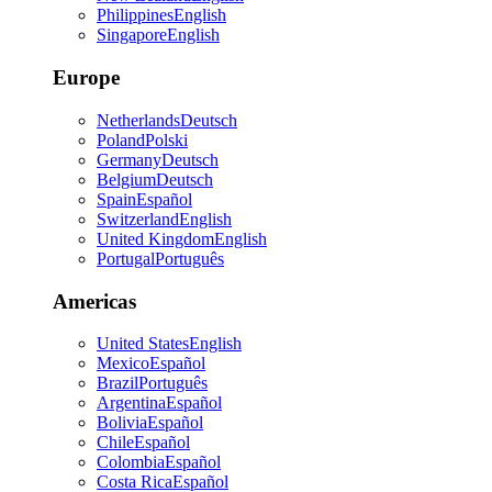
Philippines
English
Singapore
English
Europe
Netherlands
Deutsch
Poland
Polski
Germany
Deutsch
Belgium
Deutsch
Spain
Español
Switzerland
English
United Kingdom
English
Portugal
Português
Americas
United States
English
Mexico
Español
Brazil
Português
Argentina
Español
Bolivia
Español
Chile
Español
Colombia
Español
Costa Rica
Español