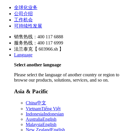
全球化业务
公司介绍
工作机会
可持续性发展
销售热线：400 117 6888
服务热线：400 117 6999
法兰泰克【 603966.sh 】
Language
Select another language
Please select the language of another country or region to
browse our products, solutions, services, and so on.
Asia & Pacific
China
中文
Vietnam
Tiếng Việt
Indonesia
Indonesian
Australia
English
Malaysia
English
New Zealand
English