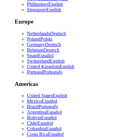
Philippines
English
Singapore
English
Europe
Netherlands
Deutsch
Poland
Polski
Germany
Deutsch
Belgium
Deutsch
Spain
Español
Switzerland
English
United Kingdom
English
Portugal
Português
Americas
United States
English
Mexico
Español
Brazil
Português
Argentina
Español
Bolivia
Español
Chile
Español
Colombia
Español
Costa Rica
Español