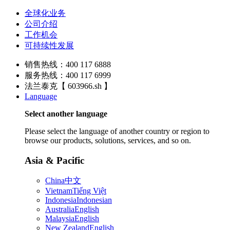
全球化业务
公司介绍
工作机会
可持续性发展
销售热线：400 117 6888
服务热线：400 117 6999
法兰泰克【 603966.sh 】
Language
Select another language
Please select the language of another country or region to
browse our products, solutions, services, and so on.
Asia & Pacific
China
中文
Vietnam
Tiếng Việt
Indonesia
Indonesian
Australia
English
Malaysia
English
New Zealand
English