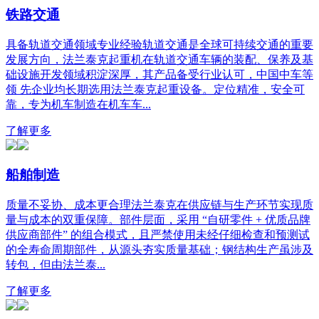
铁路交通
具备轨道交通领域专业经验轨道交通是全球可持续交通的重要
发展方向，法兰泰克起重机在轨道交通车辆的装配、保养及基
础设施开发领域积淀深厚，其产品备受行业认可，中国中车等
领 先企业均长期选用法兰泰克起重设备。定位精准，安全可
靠，专为机车制造在机车车...
了解更多
船舶制造
质量不妥协、成本更合理法兰泰克在供应链与生产环节实现质
量与成本的双重保障。部件层面，采用 “自研零件 + 优质品牌
供应商部件” 的组合模式，且严禁使用未经仔细检查和预测试
的全寿命周期部件，从源头夯实质量基础；钢结构生产虽涉及
转包，但由法兰泰...
了解更多