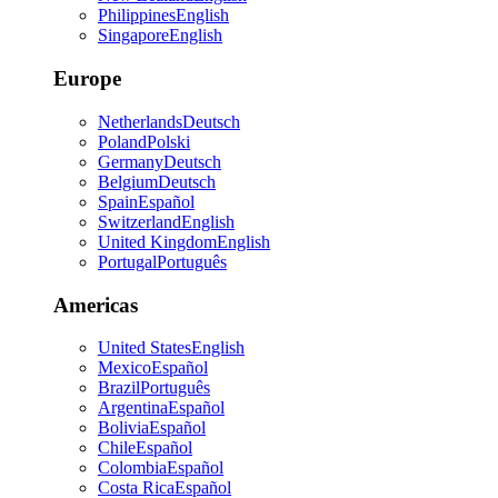
Philippines
English
Singapore
English
Europe
Netherlands
Deutsch
Poland
Polski
Germany
Deutsch
Belgium
Deutsch
Spain
Español
Switzerland
English
United Kingdom
English
Portugal
Português
Americas
United States
English
Mexico
Español
Brazil
Português
Argentina
Español
Bolivia
Español
Chile
Español
Colombia
Español
Costa Rica
Español