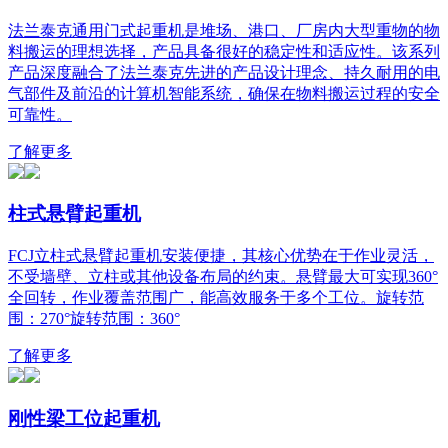
法兰泰克通用门式起重机是堆场、港口、厂房内大型重物的物
料搬运的理想选择，产品具备很好的稳定性和适应性。该系列
产品深度融合了法兰泰克先进的产品设计理念、持久耐用的电
气部件及前沿的计算机智能系统，确保在物料搬运过程的安全
可靠性。
了解更多
柱式悬臂起重机
FCJ立柱式悬臂起重机安装便捷，其核心优势在于作业灵活，
不受墙壁、立柱或其他设备布局的约束。悬臂最大可实现360°
全回转，作业覆盖范围广，能高效服务于多个工位。旋转范
围：270°旋转范围：360°
了解更多
刚性梁工位起重机