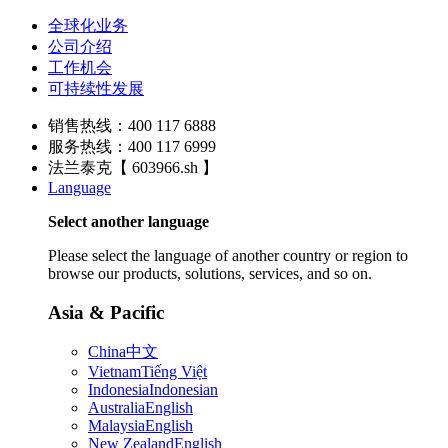
全球化业务
公司介绍
工作机会
可持续性发展
销售热线：400 117 6888
服务热线：400 117 6999
法兰泰克【 603966.sh 】
Language
Select another language
Please select the language of another country or region to
browse our products, solutions, services, and so on.
Asia & Pacific
China
中文
Vietnam
Tiếng Việt
Indonesia
Indonesian
Australia
English
Malaysia
English
New Zealand
English