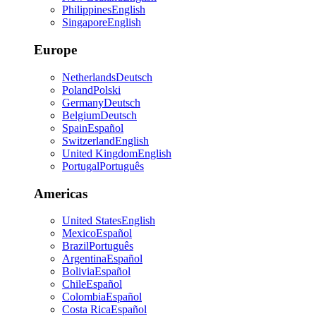
Philippines
English
Singapore
English
Europe
Netherlands
Deutsch
Poland
Polski
Germany
Deutsch
Belgium
Deutsch
Spain
Español
Switzerland
English
United Kingdom
English
Portugal
Português
Americas
United States
English
Mexico
Español
Brazil
Português
Argentina
Español
Bolivia
Español
Chile
Español
Colombia
Español
Costa Rica
Español