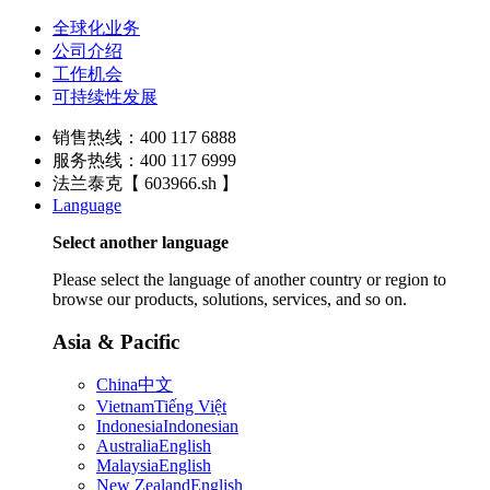
全球化业务
公司介绍
工作机会
可持续性发展
销售热线：400 117 6888
服务热线：400 117 6999
法兰泰克【 603966.sh 】
Language
Select another language
Please select the language of another country or region to
browse our products, solutions, services, and so on.
Asia & Pacific
China
中文
Vietnam
Tiếng Việt
Indonesia
Indonesian
Australia
English
Malaysia
English
New Zealand
English