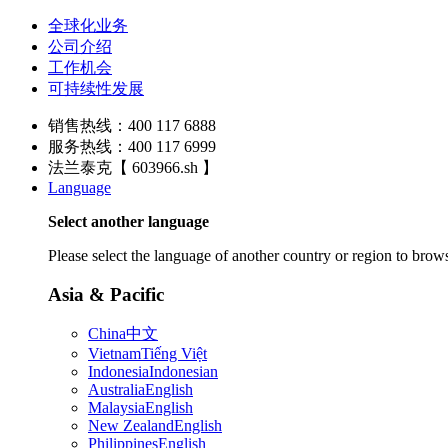
全球化业务
公司介绍
工作机会
可持续性发展
销售热线：400 117 6888
服务热线：400 117 6999
法兰泰克【 603966.sh 】
Language
Select another language
Please select the language of another country or region to brows
Asia & Pacific
China
中文
Vietnam
Tiếng Việt
Indonesia
Indonesian
Australia
English
Malaysia
English
New Zealand
English
Philippines
English