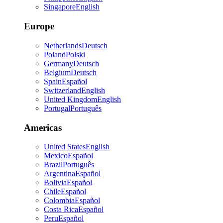
Singapore
English
Europe
Netherlands
Deutsch
Poland
Polski
Germany
Deutsch
Belgium
Deutsch
Spain
Español
Switzerland
English
United Kingdom
English
Portugal
Português
Americas
United States
English
Mexico
Español
Brazil
Português
Argentina
Español
Bolivia
Español
Chile
Español
Colombia
Español
Costa Rica
Español
Peru
Español