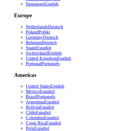
Singapore
English
Europe
Netherlands
Deutsch
Poland
Polski
Germany
Deutsch
Belgium
Deutsch
Spain
Español
Switzerland
English
United Kingdom
English
Portugal
Português
Americas
United States
English
Mexico
Español
Brazil
Português
Argentina
Español
Bolivia
Español
Chile
Español
Colombia
Español
Costa Rica
Español
Peru
Español