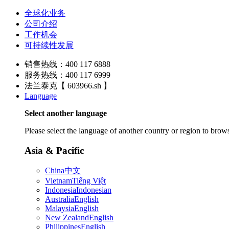
全球化业务
公司介绍
工作机会
可持续性发展
销售热线：400 117 6888
服务热线：400 117 6999
法兰泰克【 603966.sh 】
Language
Select another language
Please select the language of another country or region to brows
Asia & Pacific
China
中文
Vietnam
Tiếng Việt
Indonesia
Indonesian
Australia
English
Malaysia
English
New Zealand
English
Philippines
English