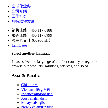
全球化业务
公司介绍
工作机会
可持续性发展
销售热线：400 117 6888
服务热线：400 117 6999
法兰泰克【 603966.sh 】
Language
Select another language
Please select the language of another country or region to
browse our products, solutions, services, and so on.
Asia & Pacific
China
中文
Vietnam
Tiếng Việt
Indonesia
Indonesian
Australia
English
Malaysia
English
New Zealand
English