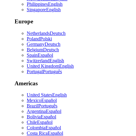
Philippines
English
Singapore
English
Europe
Netherlands
Deutsch
Poland
Polski
Germany
Deutsch
Belgium
Deutsch
Spain
Español
Switzerland
English
United Kingdom
English
Portugal
Português
Americas
United States
English
Mexico
Español
Brazil
Português
Argentina
Español
Bolivia
Español
Chile
Español
Colombia
Español
Costa Rica
Español